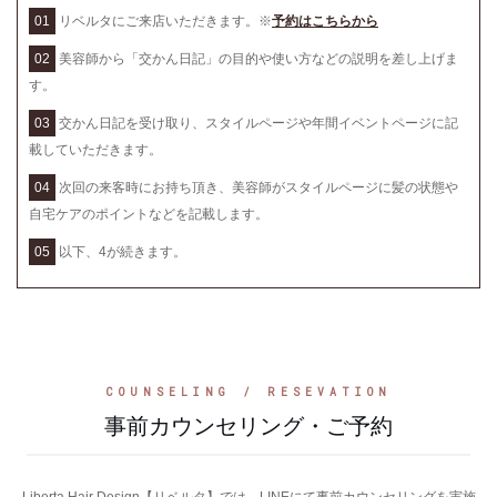
01
リベルタにご来店いただきます。※
予約はこちらから
02
美容師から「交かん日記」の目的や使い方などの説明を差し上げま
す。
03
交かん日記を受け取り、スタイルページや年間イベントページに記
載していただきます。
04
次回の来客時にお持ち頂き、美容師がスタイルページに髪の状態や
自宅ケアのポイントなどを記載します。
05
以下、4が続きます。
COUNSELING / RESEVATION
事前カウンセリング・ご予約