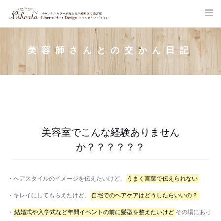
Skip
to
content
SITE SEARCH
美容師さんとの交かん日記
美容室でこんな経験ありません
か？？？？？？
・ヘアスタイルのイメージを伝えたいけど、
うまく言葉で伝えられない
・キレイにしてもらえたけど、
自宅でのヘアケアはどうしたらいいの？
・
結婚式や入学式など年間イベントの前に髪型を整えたいけど
その場にあっ