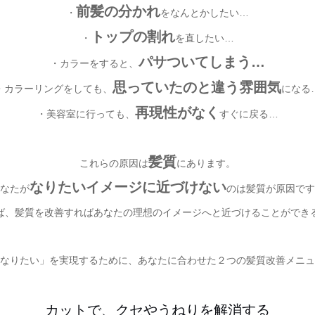
前髪の分かれ
・
をなんとかしたい…
トップの割れ
・
を直したい…
パサついてしまう…
・カラーをすると、
思っていたのと違う雰囲気
・カラーリングをしても、
になる
再現性がなく
・美容室に行っても、
すぐに戻る…
髪質
これらの原因は
にあります。
なりたいイメージに近づけない
なたが
のは髪質が原因です
ば、髪質を改善すればあなたの理想のイメージへと近づけることができ
なりたい」を実現するために、あなたに合わせた２つの髪質改善メニュ
カットで、クセやうねりを解消する