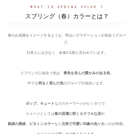
WHAT IS SPRING COLOR ?
スプリング（春）カラーとは？
春のお花畑をイメージするような、明るいグラデーションが似合うグルー
プ。
日本人には少なく、全体の1割と言われています。
スプリングに似合う色は、
黄色を含んだ暖かみのある色
。
中でも
明るく澄んだ色
のグループが似合います。
ポップ、キュート
などのキーワードがピッタリで、
イメージとしては
春の花壇に咲くカラフルな花
や、
新緑の黄緑
、
ビタミンカラー
など
元気で可愛い印象の色
が多いのが特徴。