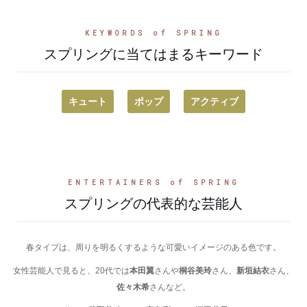
KEYWORDS of SPRING
スプリングに当てはまるキーワード
キュート
ポップ
アクティブ
ENTERTAINERS of SPRING
スプリングの代表的な芸能人
春タイプは、周りを明るくするような可愛いイメージのある色です。
女性芸能人で見ると、20代では
本田翼
さんや
桐谷美玲
さん、
新垣結衣
さん、
佐々木希
さんなど。