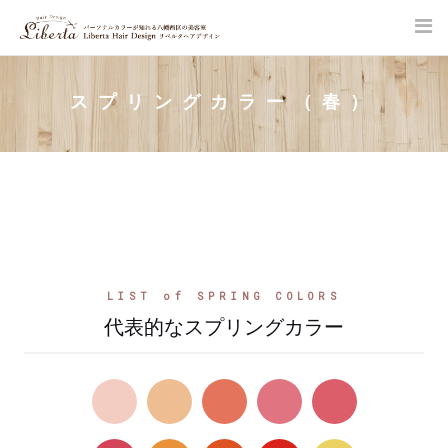
Skip
to
content
SITE SEARCH
スプリングカラー（春）
LIST of SPRING COLORS
代表的なスプリングカラー