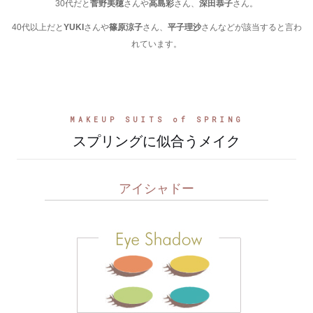
30代だと
菅野美穂
さんや
高島彩
さん、
深田恭子
さん。
40代以上だと
YUKI
さんや
篠原涼子
さん、
平子理沙
さんなどが該当すると言わ
れています。
MAKEUP SUITS of SPRING
スプリングに似合うメイク
アイシャドー