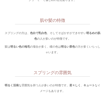
クリーミーで優しめの色もあります。
肌や髪の特徴
スプリングの方は、
色白で乳白色
、そしてそばかすができやすい
明るめの肌
色
の人が多いのが特徴です。
髪は
明るい色の地毛
の場合が多く、瞳の色は
明るい茶色
の方が多くいらっし
ゃいます。
スプリングの雰囲気
明るく活発
な雰囲気を持つ人が多いのが特徴です。
若々しく
、
キュート
なイ
メージもあります。