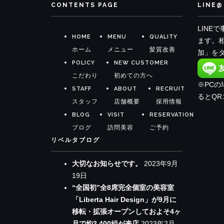
CONTENTS PAGE
LINE@
LINE
HOME
MENU
QUALITY
ます。
ホーム
メニュー
髪質改善
加」を
POLICY
NEW CUSTOMER
こだわり
初めての方へ
※PC
STAFF
ABOUT
RECRUIT
るとQ
スタッフ
店舗概要
採用情報
BLOG
VISIT
RESERVATION
ブログ
訪問美容
ご予約
リベルタブログ
大切なお知らせです。
2023年9月
19日
“全国初”全8席完全個室の美容室
「Liberta Hair Design」が9月に
移転・拡張オープンしておよそ4ヶ
月で約2,400組が来店
2023年2月