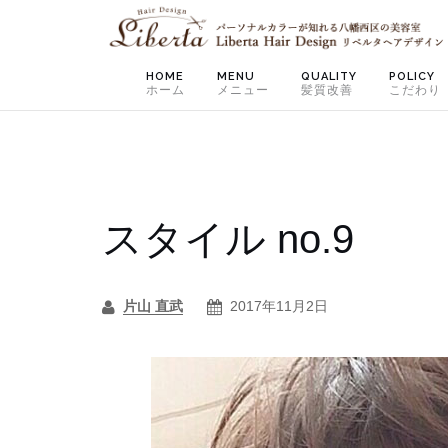
Skip
to
content
HOME
MENU
QUALITY
POLICY
ホーム
メニュー
髪質改善
こだわり
スタイル no.9
片山 直武
2017年11月2日